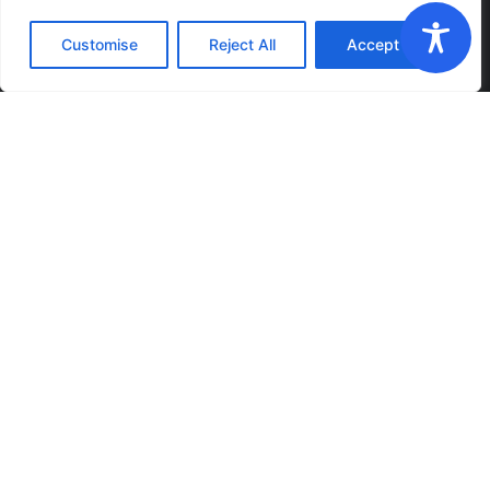
Customise
Reject All
Accept All
אודות מוביוס
חברת העיצוב מוביוס דיזיין הוקמה על ידי עמית ניר ושלומי
אביטל בשנת 2001 מתוך אהבה גדולה לעבודת הפיתוח והרצון
לשלב בין פיתוחים טכנולוגיים והנדסה לצרכי המשתמש
והאסתטיקה.
אנחנו מתמחים בפיתוח קניין רוחני, פיתוח מוצרים, עיצוב
תעשייתי, הנדסה והעברת התוכן ההנדסי לייצור. לחברה צוות
עתיר ניסיון בפיתוח קונספטים לכדי מוצרים מובילי שוק
ומכירות.
צרו קשר